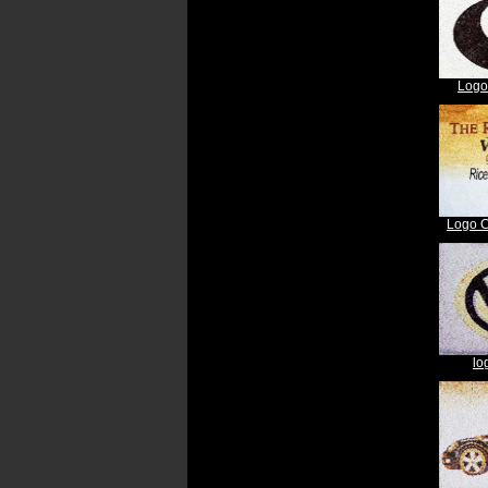
Logo
Logo C
lo