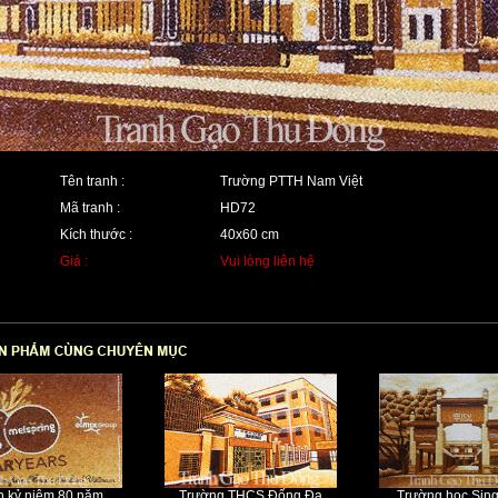
Tên tranh :
Trường PTTH Nam Việt
Mã tranh :
HD72
Kích thước :
40x60 cm
Giá :
Vui lòng liên hệ
h kỷ niệm 80 năm
Trường THCS Đống Đa
Trường học Sin