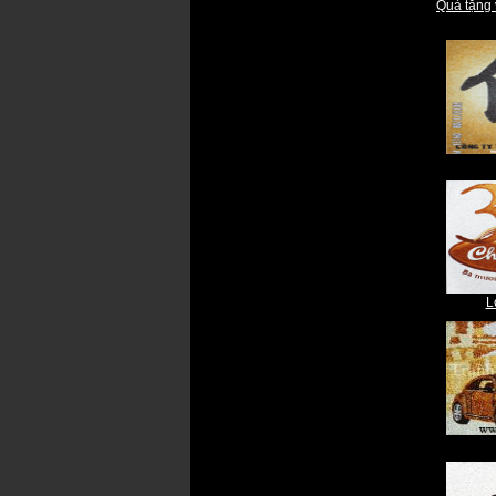
Quà tặng 
L