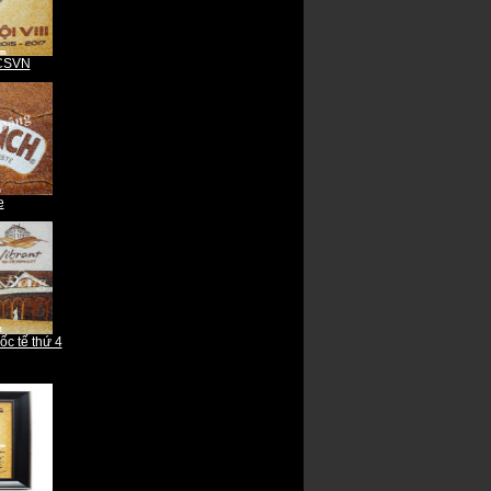
CSVN
Tranh rồng
e
Steve Jobs
ốc tế thứ 4