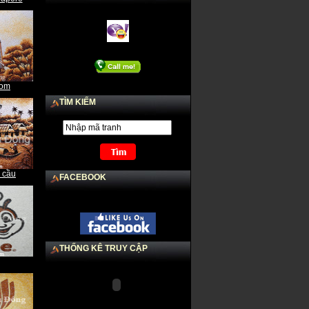
Nhà Thờ Tắc Sậy
com
TÌM KIẾM
Mã thượng anh hùng
 cầu
FACEBOOK
THỐNG KÊ TRUY CẬP
Tranh Rồng