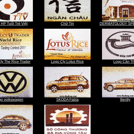
 HP Tuổi Trẻ Việt
Chữ Tín
DERMATOLOGY SPE
ty The Rice Trader
Logo Cty Lotus Rice
Logo Cần T
go volkswagen
SKODA Fabia
Bently