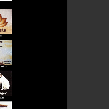
Tháp eiffel
ên
0 năm
ice