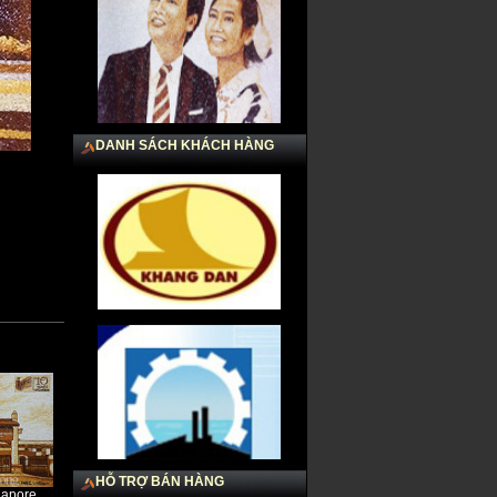
Chú rể & Cô dâu
DANH SÁCH KHÁCH HÀNG
Logo Nestlé 100 năm
HỖ TRỢ BÁN HÀNG
gapore