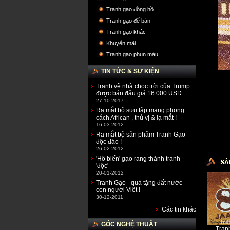
Tranh gạo đồng hồ
Tranh gạo để bàn
Tranh gạo khác
Khuyến mãi
Tranh gạo phun màu
TIN TỨC & SỰ KIỆN
Tranh vẽ nhà chọc trời của Trump
được bán đấu giá 16.000 USD
27-10-2017
Ra mắt bộ sưu tập mang phong
cách African , thú vị & lạ mắt !
16-03-2012
Ra mắt bộ sản phẩm Tranh Gạo
độc đáo !
26-02-2012
'Hô biến' gạo rang thành tranh
'độc'
20-01-2012
Tranh Gạo - quà tặng đất nước
con người Việt !
30-12-2011
Các tin khác
GÓC NGHỆ THUẬT
Tran