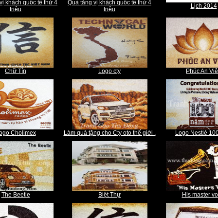
vị khách quốc tế thứ 4
Quà tặng vị khách quốc tế thứ 4
Lịch 2014
triệu
triệu
Chữ Tín
Logo cty
Phúc An Vi
ogo Cholimex
Làm quà tặng cho Cty oto thế giới .
Logo Nestlé 10
The Beetle
Biệt Thự
His master vo