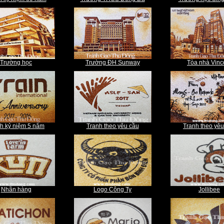
Trường học
Trường ĐH Sunway
Tòa nhà Vin
h kỷ niệm 5 năm
Tranh theo yêu cầu
Tranh theo yêu
Nhãn hàng
Logo Công Ty
Jollibee