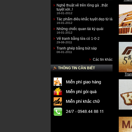
Nghệ thuật vẽ trên lông gà ..thật
tuyệt vời..!
16-01-2012
Tác phẩm điêu khắc tuyệt đẹp từ lá
16-01-2012
Những chiếc quan tài kỳ quái
16-01-2012
Vẽ tranh bằng lửa có 1-0-2
29-06-2011
Tranh ghép bằng bút sáp
06-01-2011
Các tin khác
THÔNG TIN CẦN BIẾT
Tran