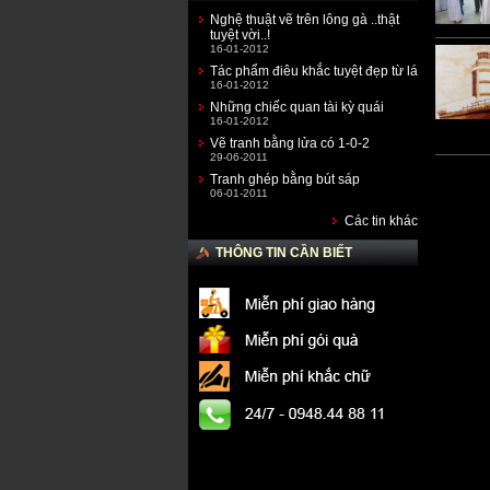
Nghệ thuật vẽ trên lông gà ..thật
tuyệt vời..!
16-01-2012
Tác phẩm điêu khắc tuyệt đẹp từ lá
16-01-2012
Những chiếc quan tài kỳ quái
16-01-2012
Vẽ tranh bằng lửa có 1-0-2
29-06-2011
Tranh ghép bằng bút sáp
06-01-2011
Các tin khác
THÔNG TIN CẦN BIẾT