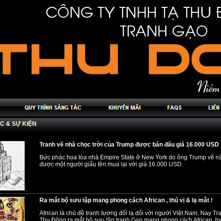
ỨC & SỰ KIỆN
Tranh vẽ nhà chọc trời của Trump được bán đấu giá 16.000 USD
Bức phác họa tòa nhà Empire State ở New York do ông Trump vẽ 
được một người giấu tên mua lại với giá 16.000 USD.
Ra mắt bộ sưu tập mang phong cách African , thú vị & lạ mắt !
African là chủ đề tranh tương đối lạ đối với người Việt Nam, Nay T
Thu Đông ra mắt bộ sưu tập tranh Gạo mang phong cách African, h