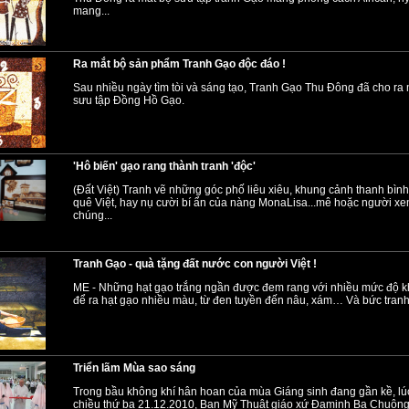
mang...
Ra mắt bộ sản phẩm Tranh Gạo độc đáo !
Sau nhiều ngày tìm tòi và sáng tạo, Tranh Gạo Thu Đông đã cho ra
sưu tập Đồng Hồ Gạo.
'Hô biến' gạo rang thành tranh 'độc'
(Đất Việt) Tranh vẽ những góc phố liêu xiêu, khung cảnh thanh bình
quê Việt, hay nụ cười bí ẩn của nàng MonaLisa...mê hoặc người xe
chúng...
Tranh Gạo - quà tặng đất nước con người Việt !
ME - Những hạt gạo trắng ngần được đem rang với nhiều mức độ 
để ra hạt gạo nhiều màu, từ đen tuyền đến nâu, xám… Và bức tranh x
Triển lãm Mùa sao sáng
Trong bầu không khí hân hoan của mùa Giáng sinh đang gần kề, l
chiều thứ ba 21.12.2010, Ban Mỹ Thuật giáo xứ Đaminh Ba Chuông đ