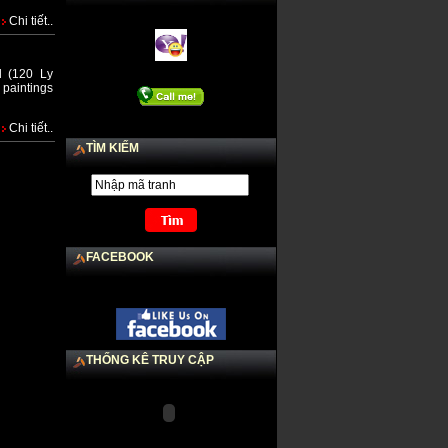
Chi tiết..
d (120 Ly
 paintings
Logo Nestlé 100 năm
Chi tiết..
TÌM KIẾM
FACEBOOK
Nhà Thờ Tắc Sậy
THỐNG KÊ TRUY CẬP