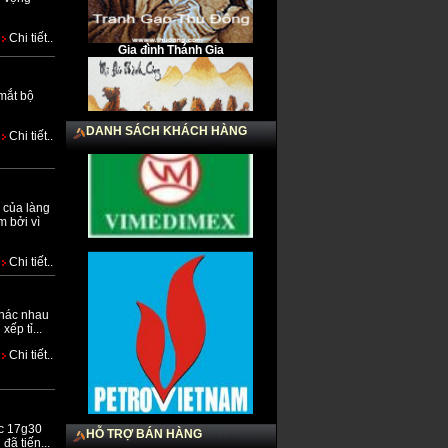
Gia đình Thánh Gia
Chi tiết..
 mắt bộ
DANH SÁCH KHÁCH HÀNG
Chi tiết..
 của làng
Mã Đáo Thành Công 2014
m bởi vì
Chi tiết..
khác nhau
ếp tỉ...
Chi tiết..
Chú rể & Cô dâu
úc 17g30
HỖ TRỢ BÁN HÀNG
ã tiến...