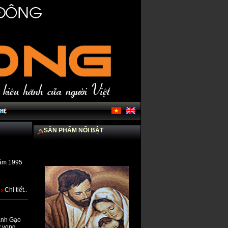
SẢN PHẨM NỔI BẬT
năm 1995
Chi tiết..
ranh Gạo
y vọng