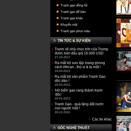
Tranh gạo đồng hồ
Tranh gạo để bàn
Tranh gạo khác
Khuyến mãi
Tranh gạo phun màu
TIN TỨC & SỰ KIỆN
Tranh vẽ nhà chọc trời của Trump
được bán đấu giá 16.000 USD
27-10-2017
Ra mắt bộ sưu tập mang phong
cách African , thú vị & lạ mắt !
16-03-2012
Ra mắt bộ sản phẩm Tranh Gạo
độc đáo !
26-02-2012
'Hô biến' gạo rang thành tranh
'độc'
20-01-2012
Tranh Gạo - quà tặng đất nước
con người Việt !
30-12-2011
Các tin khác
GÓC NGHỆ THUẬT