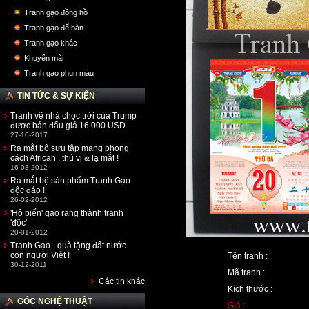
Tranh gạo đồng hồ
Tranh gạo để bàn
Tranh gạo khác
Khuyến mãi
Tranh gạo phun màu
TIN TỨC & SỰ KIỆN
Tranh vẽ nhà chọc trời của Trump
được bán đấu giá 16.000 USD
27-10-2017
Ra mắt bộ sưu tập mang phong
cách African , thú vị & lạ mắt !
16-03-2012
Ra mắt bộ sản phẩm Tranh Gạo
độc đáo !
26-02-2012
'Hô biến' gạo rang thành tranh
'độc'
20-01-2012
Tranh Gạo - quà tặng đất nước
con người Việt !
Tên tranh :
30-12-2011
Mã tranh :
Các tin khác
Kích thước :
GÓC NGHỆ THUẬT
Giá :