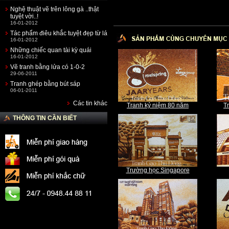
Nghệ thuật vẽ trên lông gà ..thật
tuyệt vời..!
16-01-2012
Tác phẩm điêu khắc tuyệt đẹp từ lá
16-01-2012
Những chiếc quan tài kỳ quái
16-01-2012
Vẽ tranh bằng lửa có 1-0-2
29-06-2011
Tranh ghép bằng bút sáp
06-01-2011
Các tin khác
Tranh kỷ niệm 80 năm
T
THÔNG TIN CẦN BIẾT
Trường học Singapore