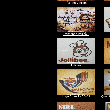
Tòa nhà Vincom
Tranh theo yêu cầu
Jollibee
Logo Đoàn TNCSVN
Quà tặ