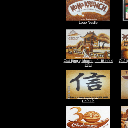
Logo Nestle
Quà tặng vị khách quốc tế thứ 4
Quà t
triệu
Chữ Tín