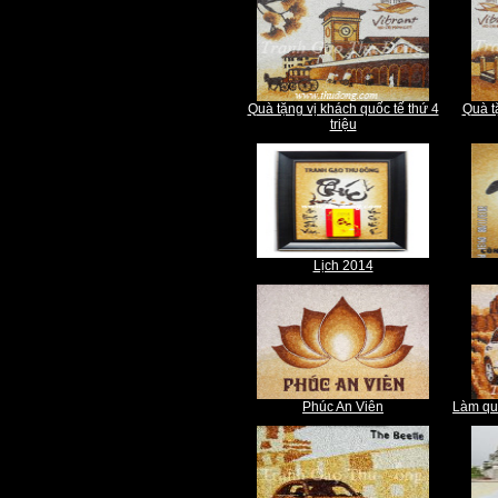
Quà tặng vị khách quốc tế thứ 4
Quà t
triệu
Lịch 2014
Phúc An Viên
Làm quà