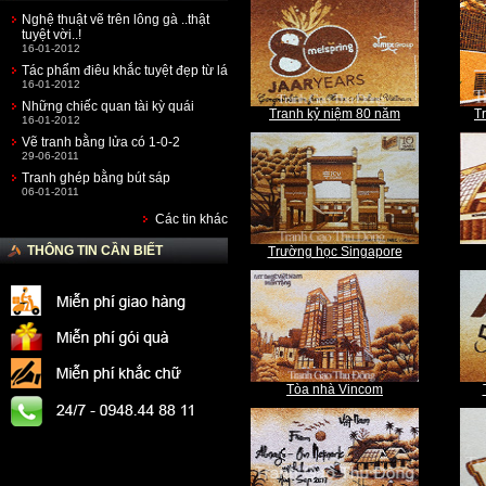
Nghệ thuật vẽ trên lông gà ..thật
tuyệt vời..!
16-01-2012
Tác phẩm điêu khắc tuyệt đẹp từ lá
16-01-2012
Những chiếc quan tài kỳ quái
Tranh kỷ niệm 80 năm
T
16-01-2012
Vẽ tranh bằng lửa có 1-0-2
29-06-2011
Tranh ghép bằng bút sáp
06-01-2011
Các tin khác
THÔNG TIN CẦN BIẾT
Trường học Singapore
Tòa nhà Vincom