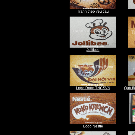
Tranh theo yêu cầu
Jollibee
Logo Đoàn TNCSVN
Quà tặ
Logo Nestle