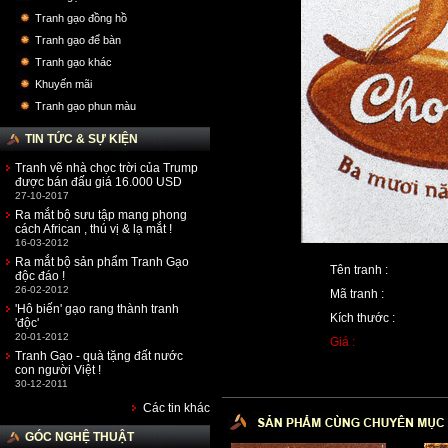
Tranh gạo đồng hồ
Tranh gạo để bàn
Tranh gạo khác
Khuyến mãi
Tranh gạo phun màu
TIN TỨC & SỰ KIỆN
Tranh vẽ nhà chọc trời của Trump
được bán đấu giá 16.000 USD
27-10-2017
Ra mắt bộ sưu tập mang phong
cách African , thú vị & lạ mắt !
16-03-2012
Ra mắt bộ sản phẩm Tranh Gạo
Tên tranh :
độc đáo !
26-02-2012
Mã tranh :
'Hô biến' gạo rang thành tranh
Kích thước :
'độc'
20-01-2012
Giá :
Tranh Gạo - quà tặng đất nước
con người Việt !
30-12-2011
Các tin khác
GÓC NGHỆ THUẬT