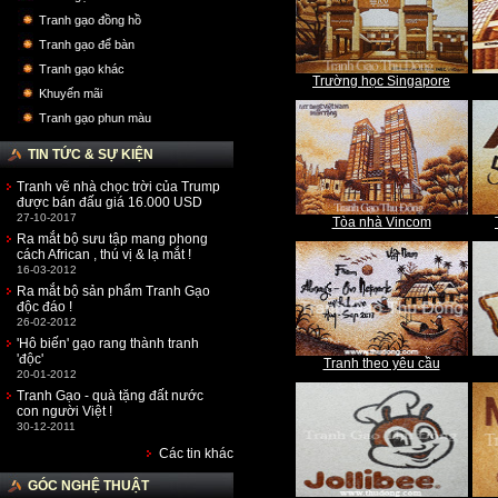
Tranh gạo đồng hồ
Tranh gạo để bàn
Tranh gạo khác
Trường học Singapore
Khuyến mãi
Tranh gạo phun màu
TIN TỨC & SỰ KIỆN
Tranh vẽ nhà chọc trời của Trump
được bán đấu giá 16.000 USD
27-10-2017
Tòa nhà Vincom
Ra mắt bộ sưu tập mang phong
cách African , thú vị & lạ mắt !
16-03-2012
Ra mắt bộ sản phẩm Tranh Gạo
độc đáo !
26-02-2012
'Hô biến' gạo rang thành tranh
'độc'
Tranh theo yêu cầu
20-01-2012
Tranh Gạo - quà tặng đất nước
con người Việt !
30-12-2011
Các tin khác
GÓC NGHỆ THUẬT