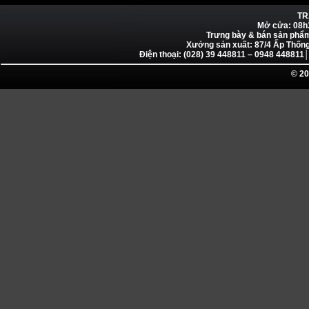
TR
Mở cửa: 08h
Trưng bày & bán sản phẩ
Xưởng sản xuất: 87/4 Ấp Thống
Điện thoại: (028) 39 448811 – 0948 4488
© 20