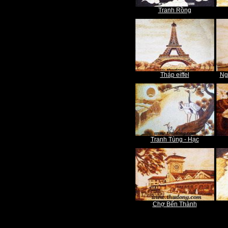
Tranh Rồng
Tháp eiffel
Ng
Tranh Tùng - Hạc
Chợ Bến Thành