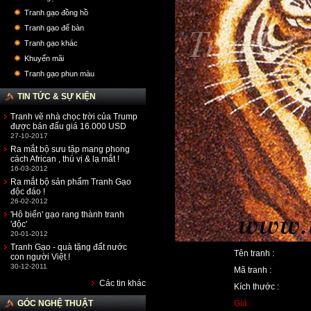
Tranh gạo đồng hồ
Tranh gạo để bàn
Tranh gạo khác
Khuyến mãi
Tranh gạo phun màu
TIN TỨC & SỰ KIỆN
Tranh vẽ nhà chọc trời của Trump
được bán đấu giá 16.000 USD
27-10-2017
Ra mắt bộ sưu tập mang phong
cách African , thú vị & lạ mắt !
16-03-2012
Ra mắt bộ sản phẩm Tranh Gạo
độc đáo !
26-02-2012
'Hô biến' gạo rang thành tranh
'độc'
20-01-2012
Tranh Gạo - quà tặng đất nước
Tên tranh :
con người Việt !
30-12-2011
Mã tranh :
Các tin khác
Kích thước :
GÓC NGHỆ THUẬT
Giá :