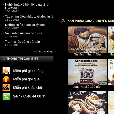
Nghệ thuật vẽ trên lông gà ..thật
tuyệt vời..!
16-01-2012
Tác phẩm điêu khắc tuyệt đẹp từ lá
16-01-2012
Những chiếc quan tài kỳ quái
16-01-2012
Vẽ tranh bằng lửa có 1-0-2
29-06-2011
Tranh ghép bằng bút sáp
06-01-2011
Các tin khác
Gia đình Thánh Gia
Mã
THÔNG TIN CẦN BIẾT
Logo Nestlé 100 năm