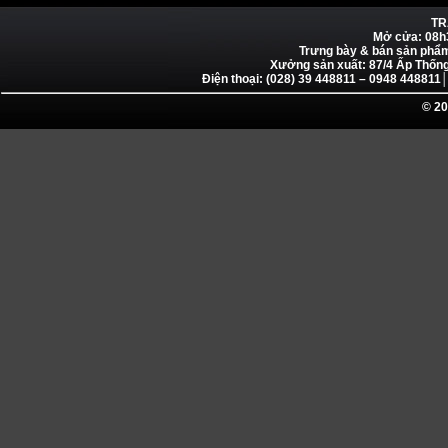
TR
Mở cửa: 08h
Trưng bày & bán sản phẩ
Xưởng sản xuất: 87/4 Ấp Thống
Điện thoại: (028) 39 448811 – 0948 4488
© 20