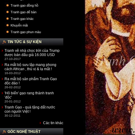
Tranh gạo đồng hồ
Tranh gạo để bàn
Tranh gạo khác
Khuyến mãi
Tranh gạo phun màu
TIN TỨC & SỰ KIỆN
Tranh vẽ nhà chọc trời của Trump
được bán đấu giá 16.000 USD
27-10-2017
Ra mắt bộ sưu tập mang phong
cách African , thú vị & lạ mắt !
16-03-2012
Ra mắt bộ sản phẩm Tranh Gạo
độc đáo !
26-02-2012
'Hô biến' gạo rang thành tranh
'độc'
20-01-2012
Tranh Gạo - quà tặng đất nước
con người Việt !
30-12-2011
Các tin khác
GÓC NGHỆ THUẬT