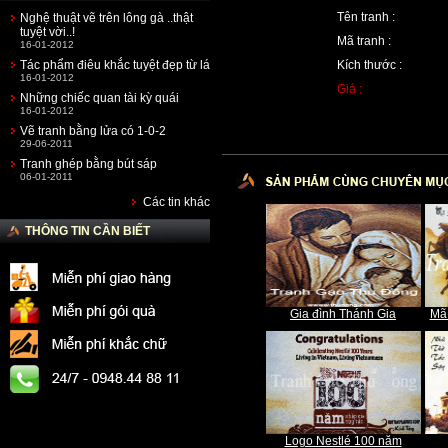
Tên tranh :
Nghệ thuật vẽ trên lông gà ..thật
tuyệt vời..!
Mã tranh :
16-01-2012
Tác phẩm điêu khắc tuyệt đẹp từ lá
Kích thước :
16-01-2012
Giá :
Những chiếc quan tài kỳ quái
16-01-2012
Vẽ tranh bằng lửa có 1-0-2
29-06-2011
Tranh ghép bằng bút sáp
06-01-2011
Các tin khác
THÔNG TIN CẦN BIẾT
Gia đình Thánh Gia
Mã
Logo Nestlé 100 năm